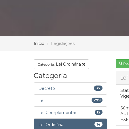
Início
Legislações
Pes
Lei Ordinária
Categoria:
Categoria
Lei
Decreto
37
Stat
Vig
Lei
279
Súm
Lei Complementar
12
AUT
EXE
Lei Ordinária
14