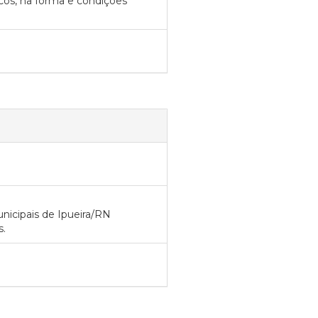
cos, na forma e condições
nicipais de Ipueira/RN
s.