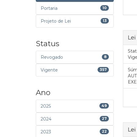
Portaria
10
Projeto de Lei
13
Lei
Status
Stat
Revogado
8
Vig
Súm
Vigente
357
AUT
EXE
Ano
2025
49
2024
27
Lei
2023
22