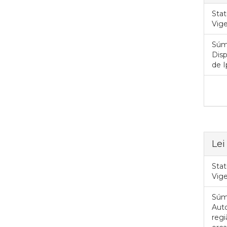
Stat
Vig
Súm
Disp
de I
Lei
Stat
Vig
Súm
Auto
reg