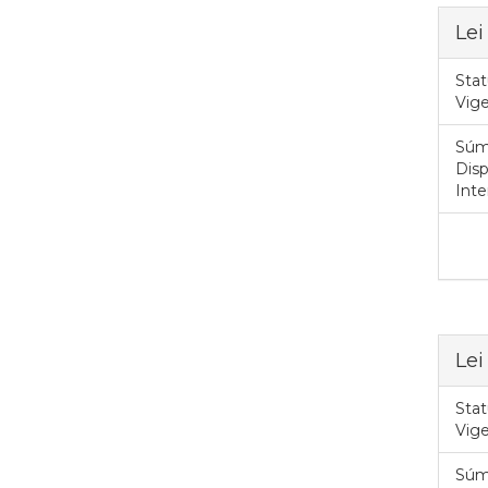
Lei
Stat
Vig
Súm
Disp
Inte
Lei
Stat
Vig
Súm