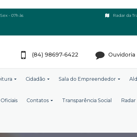
Sex - 07h às
Radar da Tr
(84) 98697-6422
Ouvidoria
eitura
Cidadão
Sala do Empreendedor
Ald
Oficiais
Contatos
Transparência Social
Radar 