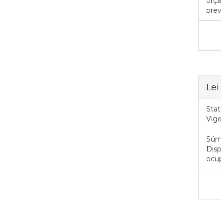
orça
prev
Lei
Stat
Vig
Súm
Disp
ocup