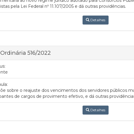
mentária ao novo regime jurídico adotado para Consórcios Públi
istas pela Lei Federal nº 11.107/2005 e dá outras providências.
Detalhes
 Ordinária 516/2022
us:
ente
ula:
õe sobre o reajuste dos vencimentos dos servidores públicos mu
antes de cargos de provimento efetivo, e dá outras providência
Detalhes