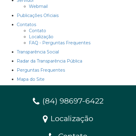
Servidor
Webmail
Publicações Oficiais
Contatos
Contato
Localização
FAQ - Perguntas Frequentes
Transparência Social
Radar da Transparência Pública
Perguntas Frequentes
Mapa do Site
(84) 98697-6422
Localização