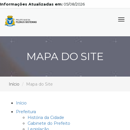
Informações Atualizadas em:
05/08/2026
Tog
navi
MAPA DO SITE
Início
Mapa do Site
Início
Prefeitura
História da Cidade
Gabinete do Prefeito
Legislação