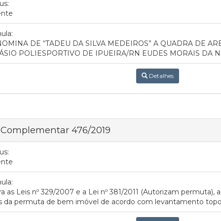
us:
ente
ula:
OMINA DE “TADEU DA SILVA MEDEIROS” A QUADRA DE ARE
ÁSIO POLIESPORTIVO DE IPUEIRA/RN EUDES MORAIS DA 
Detalhes
i Complementar 476/2019
us:
ente
ula:
ra as Leis nº 329/2007 e a Lei nº 381/2011 (Autorizam permuta), a
s da permuta de bem imóvel de acordo com levantamento topog