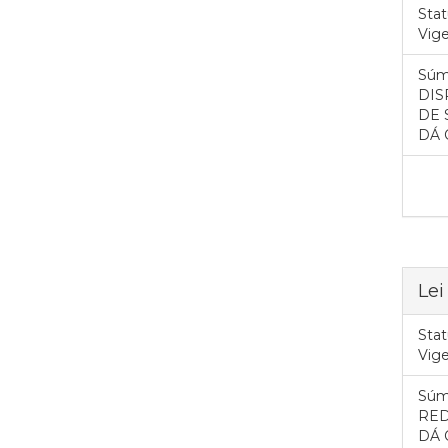
Stat
Vig
Súm
DIS
DE 
DÁ 
Lei
Stat
Vig
Súm
RED
DÁ 