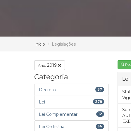
Início
Legislações
Pes
2019
Ano:
Categoria
Lei
Decreto
37
Stat
Vig
Lei
279
Súm
Lei Complementar
12
AUT
EXE
Lei Ordinária
14