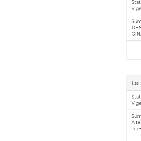
Stat
Vig
Súm
DEN
GIN
Le
Stat
Vig
Súm
Alte
lote