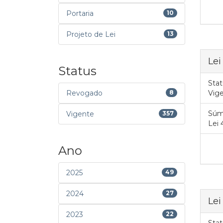
Portaria
10
Projeto de Lei
13
Lei
Status
Stat
Revogado
8
Vig
Súm
Vigente
357
Lei 
Ano
2025
49
2024
27
Lei
2023
22
Stat