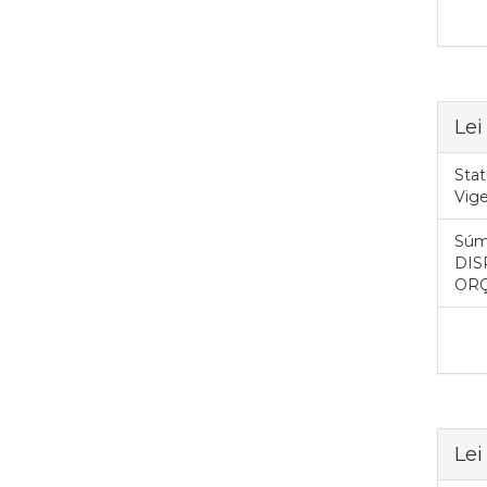
Lei
Stat
Vig
Súm
DIS
ORÇ
Lei