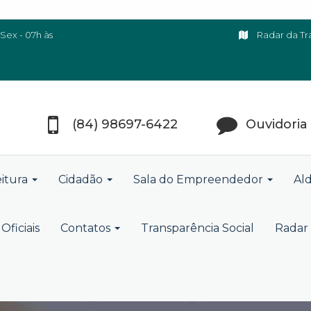
Sex - 07h às
Radar da Tr
(84) 98697-6422
Ouvidoria
eitura
Cidadão
Sala do Empreendedor
Ald
Oficiais
Contatos
Transparência Social
Radar 