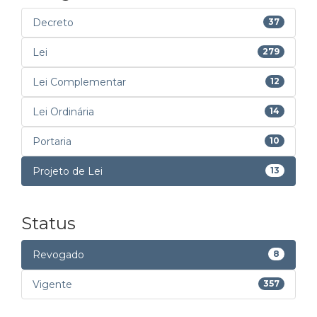
Decreto
37
Lei
279
Lei Complementar
12
Lei Ordinária
14
Portaria
10
Projeto de Lei
13
Status
Revogado
8
Vigente
357