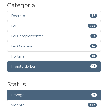
Categoria
Decreto
37
Lei
279
Lei Complementar
12
Lei Ordinária
14
Portaria
10
Projeto de Lei
13
Status
Revogado
8
Vigente
357