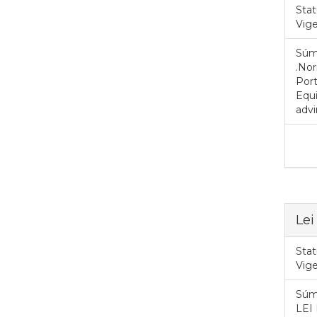
Stat
Vig
Súm
.Nor
Port
Equi
advi
Lei
Stat
Vig
Súm
LEI