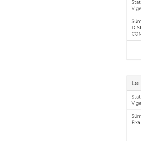
Stat
Vig
Súm
DIS
CO
Lei
Stat
Vig
Súm
Fixa