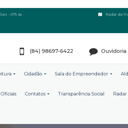
Sex - 07h às
Radar da Tr
(84) 98697-6422
Ouvidoria
eitura
Cidadão
Sala do Empreendedor
Ald
Oficiais
Contatos
Transparência Social
Radar 