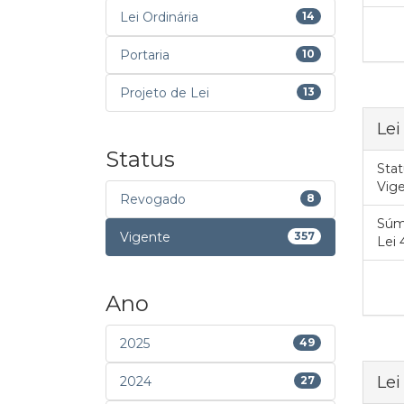
Lei Ordinária
14
Portaria
10
Projeto de Lei
13
Lei
Status
Stat
Vig
Revogado
8
Súm
Vigente
357
Lei 
Ano
2025
49
Lei
2024
27