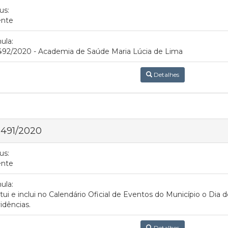
us:
ente
ula:
492/2020 - Academia de Saúde Maria Lúcia de Lima
Detalhes
 491/2020
us:
ente
ula:
itui e inclui no Calendário Oficial de Eventos do Município o Dia d
idências.
Detalhes