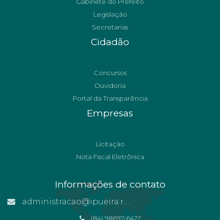
Gabinete do Prefeito
Legislação
Secretarias
Cidadão
Concursos
Ouvidoria
Portal da Transparência
Empresas
Licitação
Nota Fiscal Eletrônica
Informações de contato
administracao@ipueira.rn.gov.br
(84) 98697-6422