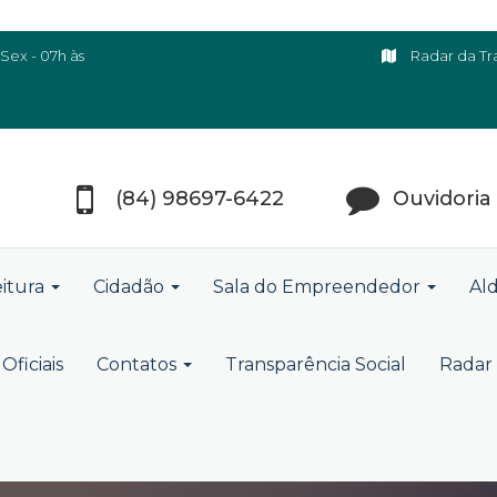
Sex - 07h às
Radar da Tr
(84) 98697-6422
Ouvidoria
eitura
Cidadão
Sala do Empreendedor
Ald
Oficiais
Contatos
Transparência Social
Radar 