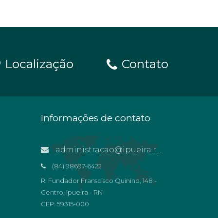
Localização
Contato
Informações de contato
administracao@ipueira.rn.gov.br
(84) 98697-6422
R. Fundador Franscisco Quinino, 148 -
Centro, Ipueira - RN
CEP: 59315-000