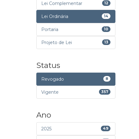
Lei Complementar
12
Lei Ordinária
14
Portaria
10
Projeto de Lei
13
Status
Revogado
8
Vigente
357
Ano
2025
49