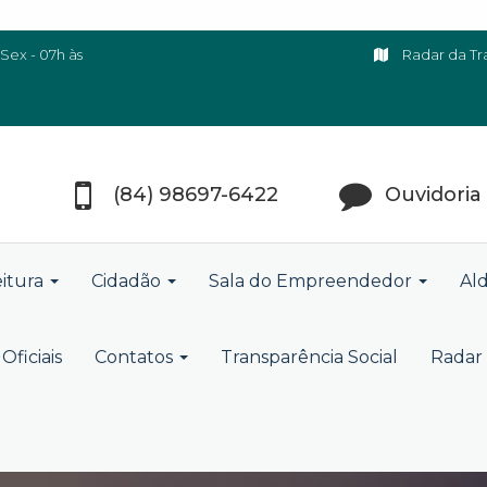
Sex - 07h às
Radar da Tr
(84) 98697-6422
Ouvidoria
eitura
Cidadão
Sala do Empreendedor
Ald
Oficiais
Contatos
Transparência Social
Radar 