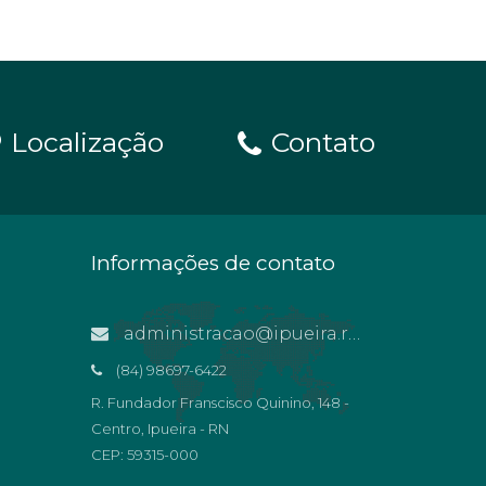
Localização
Contato
Informações de contato
administracao@ipueira.rn.gov.br
(84) 98697-6422
R. Fundador Franscisco Quinino, 148 -
Centro, Ipueira - RN
CEP: 59315-000