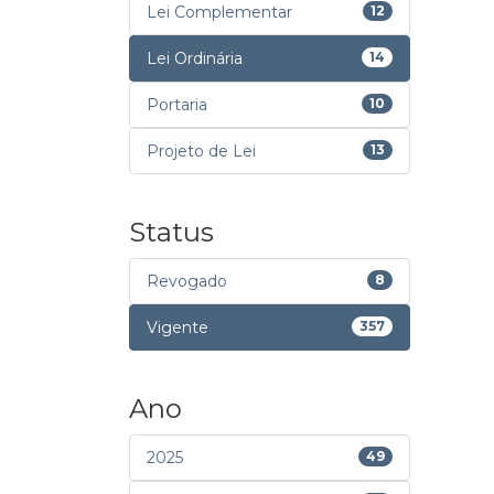
Lei Complementar
12
Lei Ordinária
14
Portaria
10
Projeto de Lei
13
Status
Revogado
8
Vigente
357
Ano
2025
49