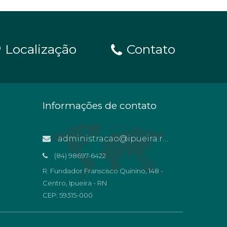
Localização
Contato
Informações de contato
administracao@ipueira.rn.gov.br
(84) 98697-6422
R. Fundador Franscisco Quinino, 148 -
Centro, Ipueira - RN
CEP: 59315-000