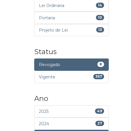
Lei Ordinária
14
Portaria
10
Projeto de Lei
13
Status
Revogado
8
Vigente
357
Ano
2025
49
2024
27