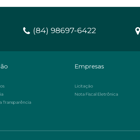
(84) 98697-6422
dão
Empresas
os
Licitação
ia
Nota Fiscal Eletrônica
a Transparência