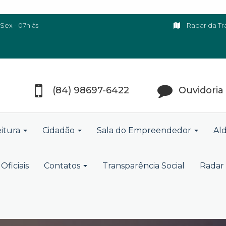
Sex - 07h às
Radar da Tr
(84) 98697-6422
Ouvidoria
eitura
Cidadão
Sala do Empreendedor
Ald
Oficiais
Contatos
Transparência Social
Radar 