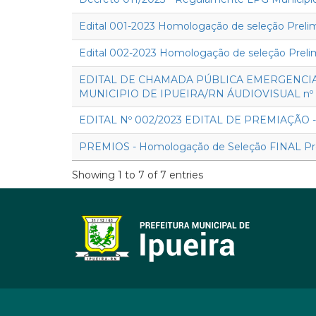
Edital 001-2023 Homologação de seleção Preli
Edital 002-2023 Homologação de seleção Preli
EDITAL DE CHAMADA PÚBLICA EMERGENCIA
MUNICIPIO DE IPUEIRA/RN ÁUDIOVISUAL nº 
EDITAL Nº 002/2023 EDITAL DE PREMIAÇÃO -
PREMIOS - Homologação de Seleção FINAL Pre
Showing 1 to 7 of 7 entries