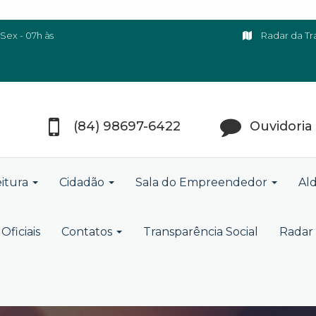
Sex - 07h às
Radar da Tr
(84) 98697-6422
Ouvidoria
eitura
Cidadão
Sala do Empreendedor
Ald
Oficiais
Contatos
Transparência Social
Radar 