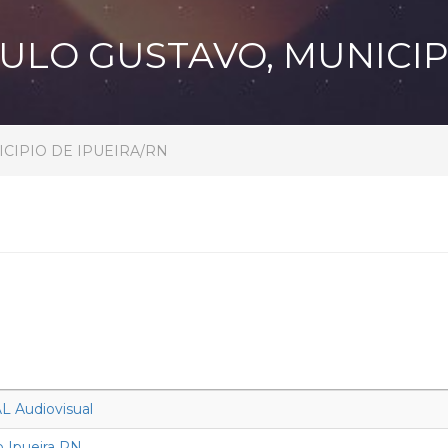
AULO GUSTAVO, MUNICIP
ICIPIO DE IPUEIRA/RN
 Audiovisual
 Ipueira RN