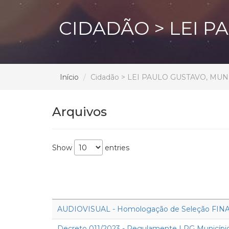
CIDADÃO > LEI P
Início
Cidadão > LEI PAULO GUSTAVO, MUN
Arquivos
Show
entries
AUDIOVISUAL - Homologação de Seleção FINAL
Decreto 011/2023 - Regulamente LPG Município