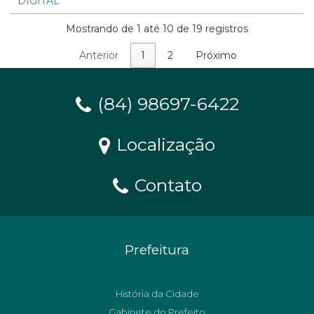
DIGITAL
Mostrando de 1 até 10 de 19 registros
Anterior
1
2
Próximo
(84) 98697-6422
Localização
Contato
Prefeitura
História da Cidade
Gabinete do Prefeito