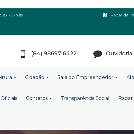
Sex - 07h às
Radar da Tr
(84) 98697-6422
Ouvidoria
eitura
Cidadão
Sala do Empreendedor
Ald
Oficiais
Contatos
Transparência Social
Radar 