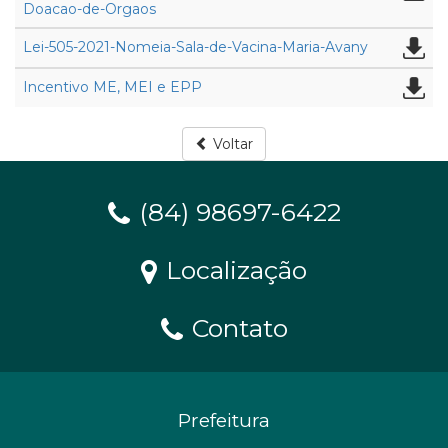
Doacao-de-Orgaos
Lei-505-2021-Nomeia-Sala-de-Vacina-Maria-Avany
Incentivo ME, MEI e EPP
Voltar
(84) 98697-6422
Localização
Contato
Prefeitura