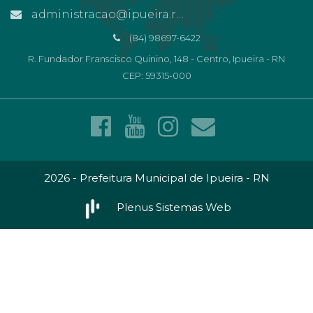
administracao@ipueira.rn.gov.br
(84) 98697-6422
R. Fundador Franscisco Quinino, 148 - Centro, Ipueira - RN
CEP: 59315-000
2026 - Prefeitura Municipal de Ipueira - RN
Plenus Sistemas Web