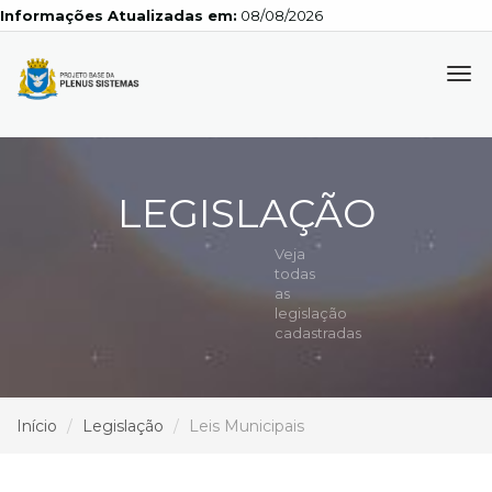
Informações Atualizadas em:
08/08/2026
Tog
navi
LEGISLAÇÃO
Veja
todas
as
legislação
cadastradas
Início
Legislação
Leis Municipais