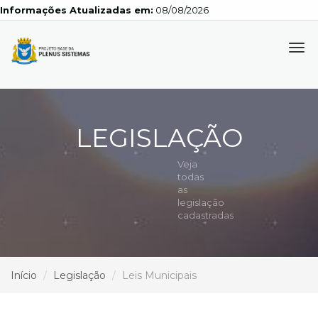
Informações Atualizadas em:
08/08/2026
Tog
navi
LEGISLAÇÃO
Veja
todas
as
legislação
cadastradas
Início
Legislação
Leis Municipais