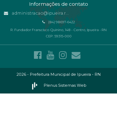
Informações de contato
administracao@ipueira.rn.gov.br
(84) 98697-6422
R. Fundador Franscisco Quinino, 148 - Centro, Ipueira - RN
CEP: 59315-000
2026 - Prefeitura Municipal de Ipueira - RN
Plenus Sistemas Web