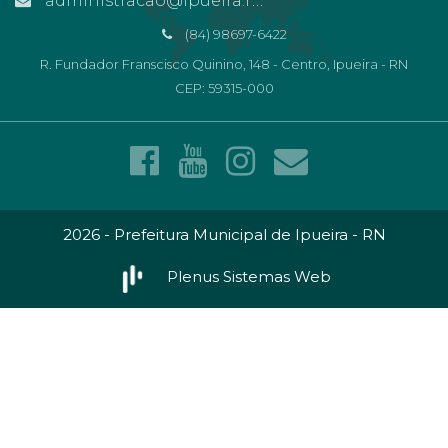
administracao@ipueira.rn.gov.br
(84) 98697-6422
R. Fundador Franscisco Quinino, 148 - Centro, Ipueira - RN
CEP: 59315-000
2026 - Prefeitura Municipal de Ipueira - RN
Plenus Sistemas Web