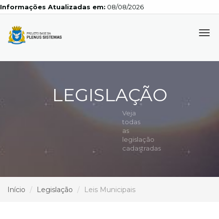
Informações Atualizadas em:
08/08/2026
Tog
navi
LEGISLAÇÃO
Veja
todas
as
legislação
cadastradas
Início
Legislação
Leis Municipais