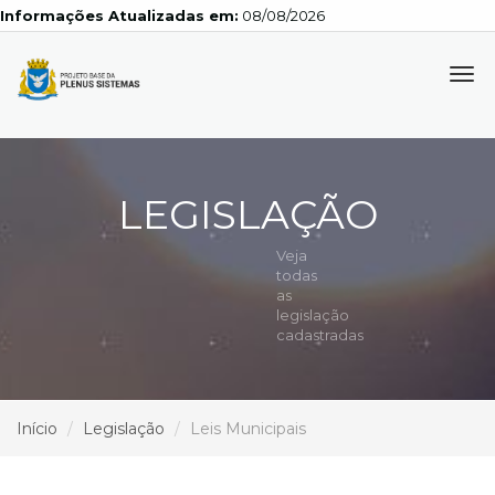
Informações Atualizadas em:
08/08/2026
Tog
navi
LEGISLAÇÃO
Veja
todas
as
legislação
cadastradas
Início
Legislação
Leis Municipais