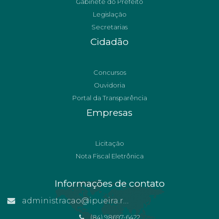
Gabinete do Prefeito
Legislação
Secretarias
Cidadão
Concursos
Ouvidoria
Portal da Transparência
Empresas
Licitação
Nota Fiscal Eletrônica
Informações de contato
administracao@ipueira.rn.gov.br
(84) 98697-6422