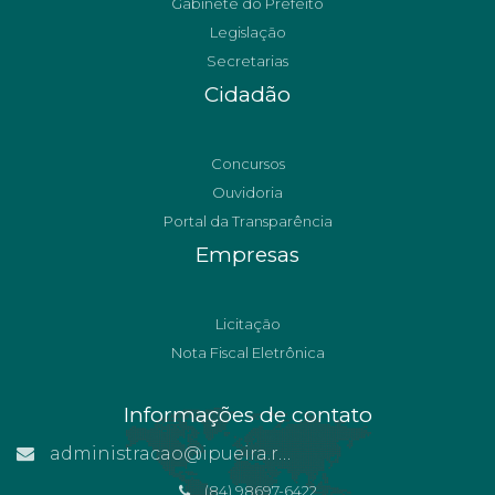
Gabinete do Prefeito
Legislação
Secretarias
Cidadão
Concursos
Ouvidoria
Portal da Transparência
Empresas
Licitação
Nota Fiscal Eletrônica
Informações de contato
administracao@ipueira.rn.gov.br
(84) 98697-6422