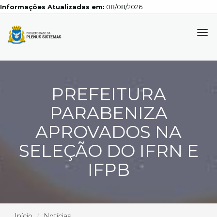
Informações Atualizadas em:
08/08/2026
Tog
navi
PREFEITURA
PARABENIZA
APROVADOS NA
SELEÇÃO DO IFRN E
IFPB
Início
Notícias