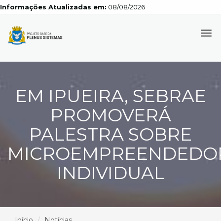
Informações Atualizadas em:
08/08/2026
Tog
navi
EM IPUEIRA, SEBRAE
PROMOVERÁ
PALESTRA SOBRE
MICROEMPREENDEDO
INDIVIDUAL
Início
Notícias