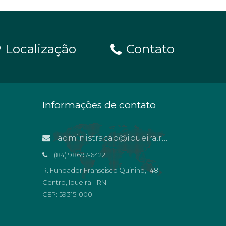
Localização
Contato
Informações de contato
administracao@ipueira.rn.gov.br
(84) 98697-6422
R. Fundador Franscisco Quinino, 148 -
Centro, Ipueira - RN
CEP: 59315-000