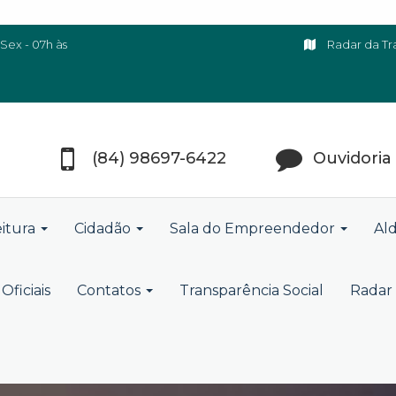
Sex - 07h às
Radar da Tr
(84) 98697-6422
Ouvidoria
eitura
Cidadão
Sala do Empreendedor
Ald
Oficiais
Contatos
Transparência Social
Radar 