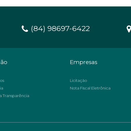
(84) 98697-6422
dão
Empresas
os
Licitação
ia
Nota Fiscal Eletrônica
a Transparência