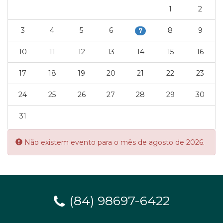
1
2
3
4
5
6
8
9
7
10
11
12
13
14
15
16
17
18
19
20
21
22
23
24
25
26
27
28
29
30
31
Error:
Não existem evento para o mês de agosto de 2026.
(84) 98697-6422