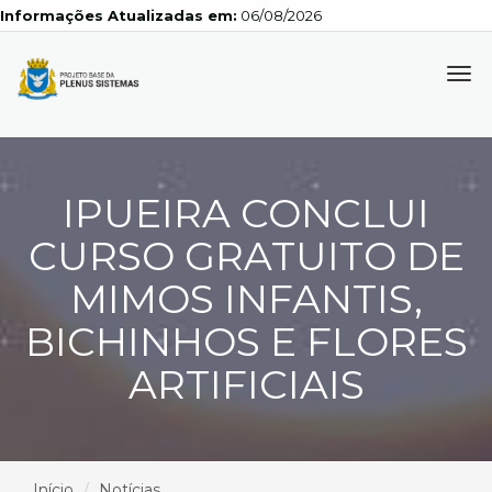
Informações Atualizadas em:
06/08/2026
Tog
navi
IPUEIRA CONCLUI
CURSO GRATUITO DE
MIMOS INFANTIS,
BICHINHOS E FLORES
ARTIFICIAIS
Início
Notícias