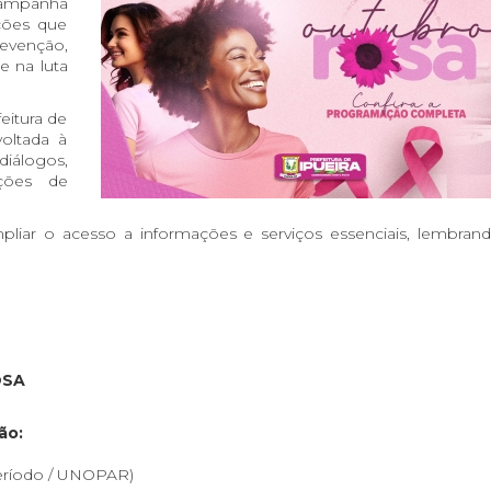
campanha
ções que
revenção,
e na luta
eitura de
oltada à
diálogos,
ações de
mpliar o acesso a informações e serviços essenciais, lembran
OSA
ão:
período / UNOPAR)