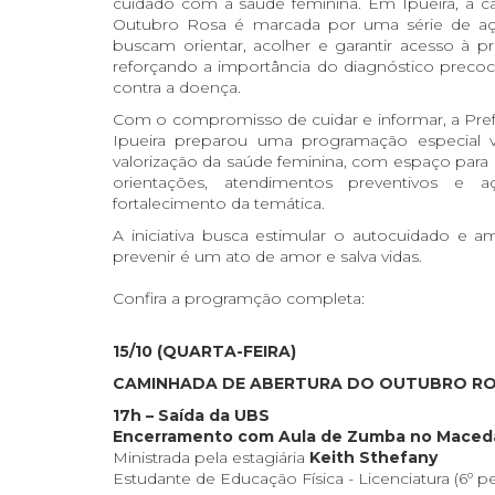
cuidado com a saúde feminina. Em Ipueira, a 
Outubro Rosa é marcada por uma série de a
buscam orientar, acolher e garantir acesso à p
reforçando a importância do diagnóstico precoc
contra a doença.
Com o compromisso de cuidar e informar, a Pref
Ipueira preparou uma programação especial v
valorização da saúde feminina, com espaço para 
orientações, atendimentos preventivos e 
fortalecimento da temática.
A iniciativa busca estimular o autocuidado e a
prevenir é um ato de amor e salva vidas.
Confira a programção completa:
15/10 (QUARTA-FEIRA)
CAMINHADA DE ABERTURA DO OUTUBRO R
17h – Saída da UBS
Encerramento com Aula de Zumba no Maced
Ministrada pela estagiária
Keith Sthefany
Estudante de Educação Física - Licenciatura (6º 