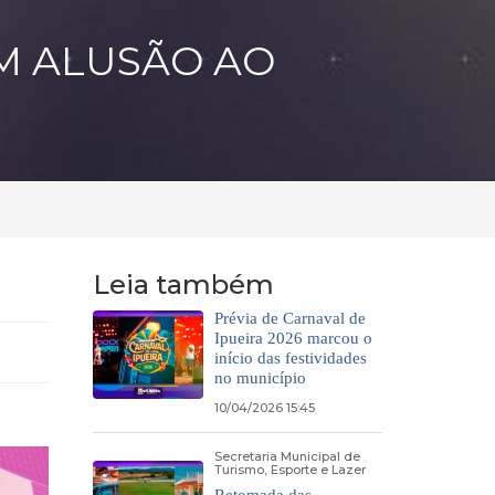
M ALUSÃO AO
Leia também
Prévia de Carnaval de
Ipueira 2026 marcou o
início das festividades
no município
10/04/2026 15:45
Secretaria Municipal de
Turismo, Esporte e Lazer
Retomada das