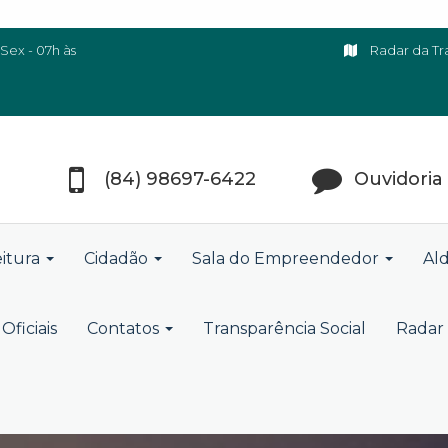
Sex - 07h às
Radar da Tr
(84) 98697-6422
Ouvidoria
eitura
Cidadão
Sala do Empreendedor
Ald
Oficiais
Contatos
Transparência Social
Radar 