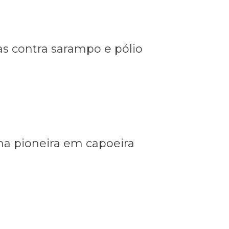
CRONOLÓGICA
DE
PAGAMENTOS
as contra sarampo e pólio
Legislação
Webmail
ina pioneira em capoeira
Localização
Acesso à
Informação