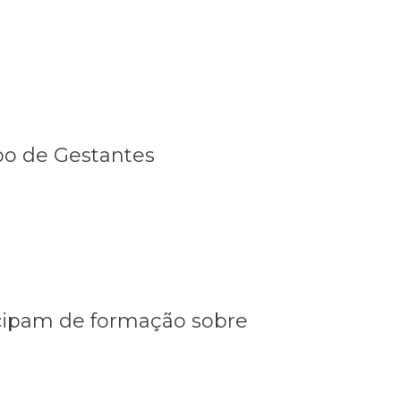
po de Gestantes
ORDEM
Transição de
CRONOLOGICA
Mandato
Gestão 2025-
2028
ticipam de formação sobre
ORDEM
Licitações