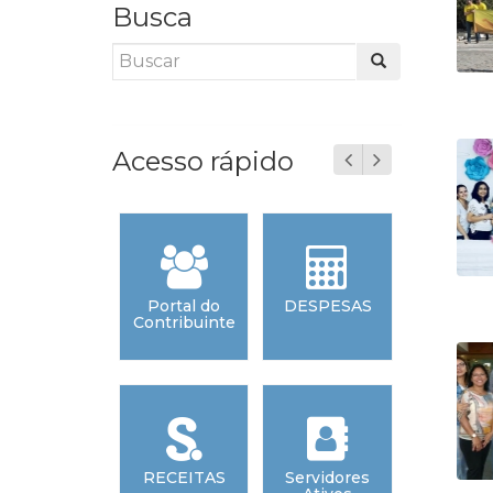
Busca
Acesso rápido
ansição de
Portal do
DESPESAS
ORD
Mandato
Contribuinte
CRONOL
stão 2025-
2028
icitações
RECEITAS
Servidores
ORD