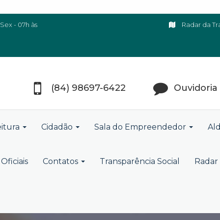
Sex - 07h às
Radar da Tr
(84) 98697-6422
Ouvidoria
eitura
Cidadão
Sala do Empreendedor
Ald
Oficiais
Contatos
Transparência Social
Radar 