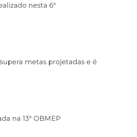
realizado nesta 6ª
supera metas projetadas e é
iada na 13ª OBMEP