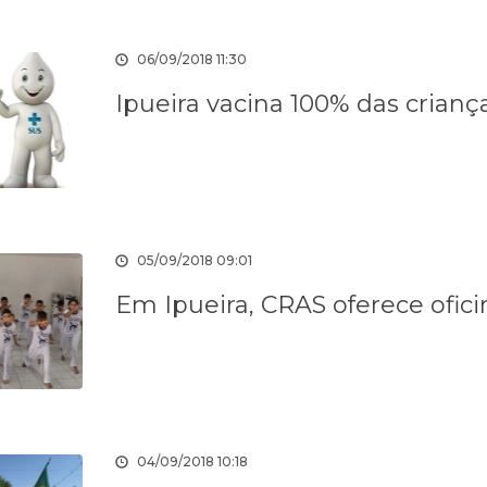
ÓGICA
Ativos
E
ENTOS
06/09/2018 11:30
Ipueira vacina 100% das crianç
ação
Webmail
Portal do
Nota Fiscal
Servidor
Eletrônica
05/09/2018 09:01
Em Ipueira, CRAS oferece ofic
zação
Acesso à
SIAFIC
Transparência
Informação
Social
04/09/2018 10:18