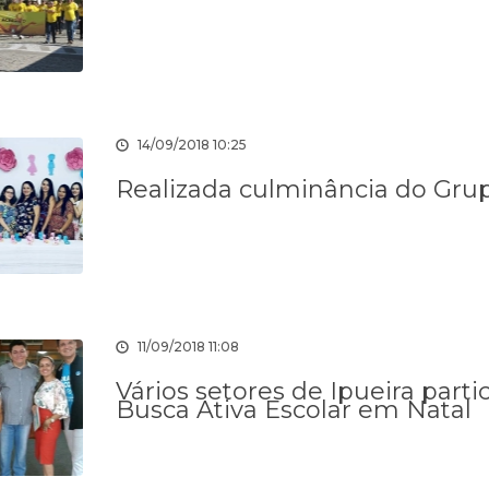
14/09/2018 10:25
Realizada culminância do Gru
EM
Transição de
Portal do
DESPESAS
OGICA
Mandato
Contribuinte
Gestão 2025-
11/09/2018 11:08
2028
Vários setores de Ipueira par
Busca Ativa Escolar em Natal
EM
Licitações
RECEITAS
Servidores